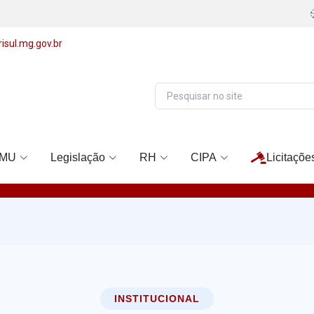
isul.mg.gov.br
MU
Legislação
RH
CIPA
Licitaçõe
INSTITUCIONAL