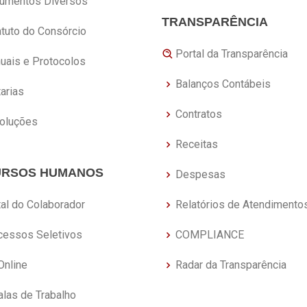
umentos Diversos
TRANSPARÊNCIA
atuto do Consórcio
Portal da Transparência
uais e Protocolos
Balanços Contábeis
arias
Contratos
oluções
Receitas
URSOS HUMANOS
Despesas
tal do Colaborador
Relatórios de Atendimento
cessos Seletivos
COMPLIANCE
Online
Radar da Transparência
alas de Trabalho