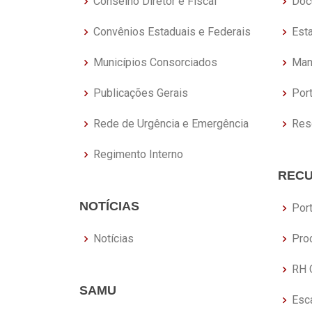
Conselho Diretor e Fiscal
Doc
Convênios Estaduais e Federais
Est
Municípios Consorciados
Man
Publicações Gerais
Port
Rede de Urgência e Emergência
Res
Regimento Interno
REC
NOTÍCIAS
Por
Notícias
Pro
RH 
SAMU
Esc