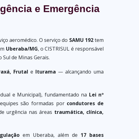
rgência e Emergência
rviço aeromédico. O serviço do
SAMU 192
tem
 em
Uberaba/MG
, o CISTRISUL é responsável
 Sul de Minas Gerais.
axá, Frutal
e
Iturama
— alcançando uma
adual e Municipal), fundamentado na
Lei nº
As equipes são formadas por
condutores de
 de urgência nas áreas
traumática, clínica,
gulação
em Uberaba, além de
17 bases