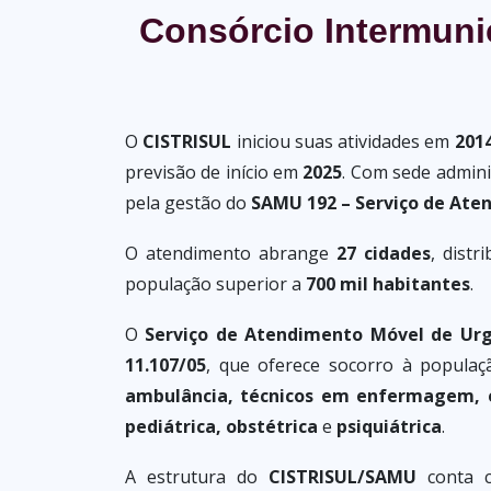
Consórcio Intermuni
O
CISTRISUL
iniciou suas atividades em
201
previsão de início em
2025
. Com sede admini
pela gestão do
SAMU 192 – Serviço de Ate
O atendimento abrange
27 cidades
, dist
população superior a
700 mil habitantes
.
O
Serviço de Atendimento Móvel de Urg
11.107/05
, que oferece socorro à populaç
ambulância, técnicos em enfermagem, 
pediátrica, obstétrica
e
psiquiátrica
.
A estrutura do
CISTRISUL/SAMU
conta